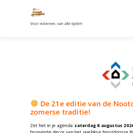
Ga
naar
de
inhoud
Voor iedereen, van alle tijden!
De 21e editie van de Noot
zomerse traditie!
Zet het in je agenda:
zaterdag 8 augustus 202
bruisende decor van het jaarlijkse Nootdorpse B