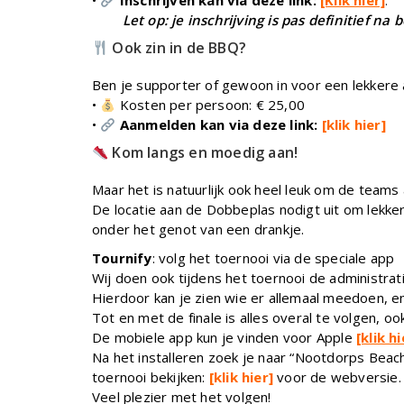
•
Inschrijven kan via deze link:
[Klik hier]
.
Let op: je inschrijving is pas definitief na 
Ook zin in de BBQ?
Ben je supporter of gewoon in voor een lekkere af
•
Kosten per persoon: € 25,00
•
Aanmelden kan via deze link:
[klik hier]
Kom langs en moedig aan!
Maar het is natuurlijk ook heel leuk om de team
De locatie aan de Dobbeplas nodigt uit om lekke
onder het genot van een drankje.
Tournify
: volg het toernooi via de speciale app
Wij doen ook tijdens het toernooi de administrat
Hierdoor kan je zien wie er allemaal meedoen, en
Tot en met de finale is alles overal te volgen, ook
De mobiele app kun je vinden voor Apple
[klik hi
Na het installeren zoek je naar “Nootdorps Beac
toernooi bekijken:
[klik hier]
voor de webversie.
Veel plezier met het volgen!