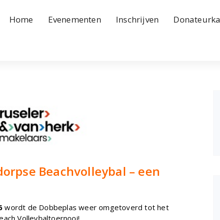
Home
Evenementen
Inschrijven
Donateurka
dorpse Beachvolleybal – een
6
wordt de Dobbeplas weer omgetoverd tot het
each Volleybaltoernooi!