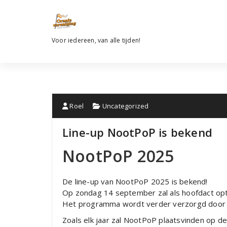
Ga
naar
de
inhoud
Voor iedereen, van alle tijden!
Roel
Uncategorized
Line-up NootPoP is bekend
NootPoP 2025
De line-up van NootPoP 2025 is bekend!
Op zondag 14 september zal als hoofdact o
Het programma wordt verder verzorgd door 
Zoals elk jaar zal NootPoP plaatsvinden op d