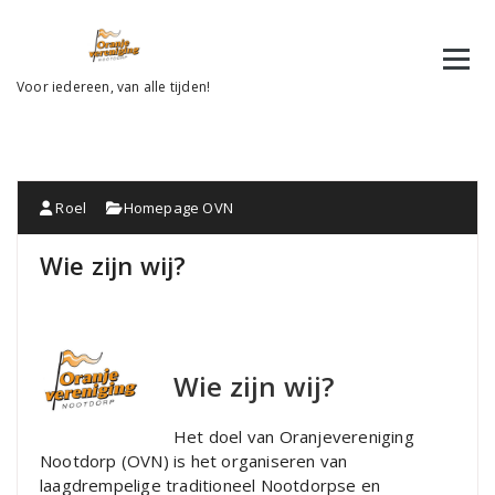
Ga
naar
de
inhoud
Voor iedereen, van alle tijden!
Roel
Homepage OVN
Wie zijn wij?
Wie zijn wij?
Het doel van Oranjevereniging
Nootdorp (OVN) is het organiseren van
laagdrempelige traditioneel Nootdorpse en