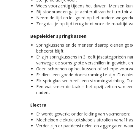
Wees voorzichtig tijdens het duwen. Mensen kunn
Bij stoepranden ga je achteruit van het trottoir a
Neem de tijd en let goed op het andere wegverk
Zorg dat je op tijd terug bent voor de maaltijd v
Begeleider springkussen
Springkussens en de mensen daarop dienen goed
beheerst blijft.
Er zijn springkussens in 3 leeftijdscategorieën name
vanwege de soms grote verschillen in gewicht en
Geen schoenen op het kussen of scherpe voorw
Er dient een goede doorstroming te zijn. Dus niet
Elk springkussen heeft een stromingsrichting. Dus
Een wat vreemde taak is het opzij zetten van ee
nadert.
Electra
Er wordt gewerkt onder leiding van vakmensen;
Meehelpen elektriciteitskabels uitrollen vanaf has
Verder zijn er paddenstoelen en aggregaten waar