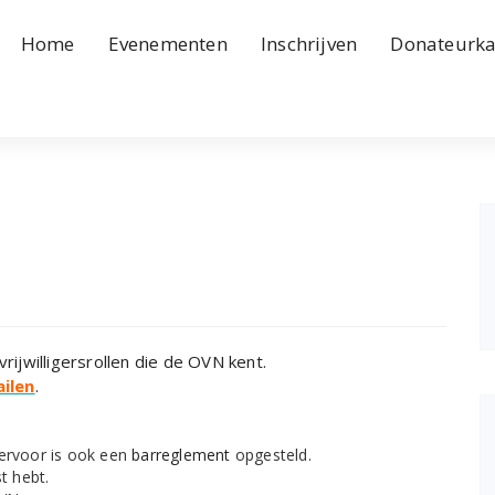
Home
Evenementen
Inschrijven
Donateurka
rijwilligersrollen die de OVN kent.
ilen
.
iervoor is ook een
barreglement
opgesteld.
t hebt.