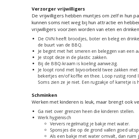
Verzorger vrijwilligers
De vrijwilligers hebben muntjes om zelf in hun pa
kunnen soms niet weg bij hun attractie en hebbe
vrijwilligers voorzien worden van eten en drinken
De OVN heeft broodjes, boter en beleg en drinken
de buurt van de BBQ.
Je begint met het smeren en beleggen van een a
Je stopt deze in de plastic zakken.
Bij de BBQ-kraam is koeling aanwezig.
Je loopt rond met bijvoorbeeld twee zakken met b
bekertjes en/of koffie en thee. Loop rustig rond l
Soms zien ze je niet. Een rugzakje of karretje is 
Schminken
Werken met kinderen is leuk, maar brengt ook v
Ga niet over grenzen heen die kinderen stellen.
Werk hygiënisch
Ververs regelmatig je bakje met water.
Sponsjes die op de grond vallen goed uitsp
Als een bakje met water omvalt, dan ruim je