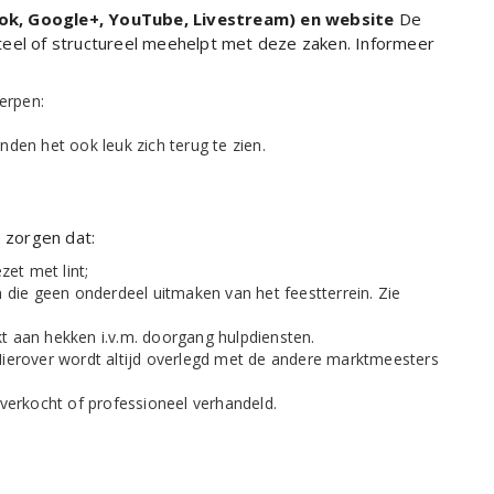
ook, Google+, YouTube, Livestream) en website
De
enteel of structureel meehelpt met deze zaken. Informeer
erpen:
 vinden het ook leuk zich terug te zien.
e zorgen dat:
zet met lint;
 die geen onderdeel uitmaken van het feestterrein. Zie
t aan hekken i.v.m. doorgang hulpdiensten.
Hierover wordt altijd overlegd met de andere marktmeesters
rkocht of professioneel verhandeld.